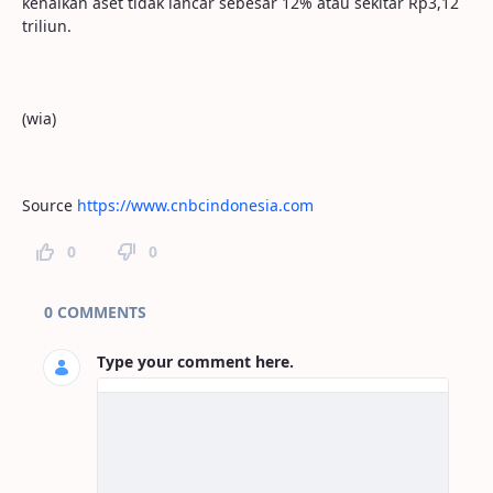
kenaikan aset tidak lancar sebesar 12% atau sekitar Rp3,12
triliun.
(wia)
Source
https://www.cnbcindonesia.com
0
0
Page Comments
0 COMMENTS
Type your comment here.