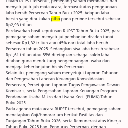
Dalam RUPST tersebut, pemegang saham membahas dan
menyetujui tujuh mata acara, termasuk atas penggunaan
laba bersih Perseroan Tahun Buku 2025. Adapun laba
bersih yang dibukukan
ptba
pada periode tersebut sebesar
Rp2,93 triliun.
Berdasarkan hasil keputusan RUPST Tahun Buku 2025, para
pemegang saham menyetujui pembagian dividen tunai
sebesar Rp1,32 triliun atau 45% dari total laba bersih
Perseroan tahun 2025. Sedangkan sisa laba bersih sebesar
Rp1,61 triliun atau 55% ditetapkan sebagai saldo laba
ditahan guna mendukung pengembangan usaha dan
menjaga keberlanjutan bisnis Perseroan.
Selain itu, pemegang saham menyetujui Laporan Tahunan
dan Pengesahan Laporan Keuangan Konsolidasian
Perseroan, Persetujuan Laporan Tugas Pengawasan Dewan
Komisaris, serta Pengesahan Laporan Keuangan Program
Pendanaan Usaha Mikro dan Usaha Kecil (PUMK) Tahun
Buku 2025.
Pada agenda mata acara RUPST tersebut, pemegang saham
menetapkan Gaji/Honorarium berikut Fasilitas dan
Tunjangan Tahun Buku 2026, serta Remunerasi atas Kinerja
Tahun Buku 2025 bagi Pengurus Perseroan, dengan