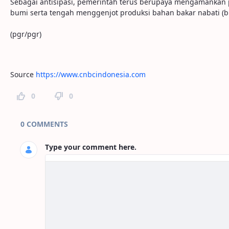
Sebagai antisipasi, pemerintah terus berupaya mengamankan p
bumi serta tengah menggenjot produksi bahan bakar nabati (bio
(pgr/pgr)
Source
https://www.cnbcindonesia.com
0
0
Page Comments
0 COMMENTS
Type your comment here.