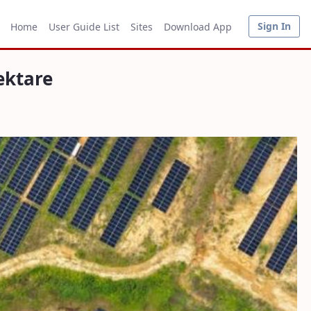
Sign In
Home
User Guide List
Sites
Download App
ektare