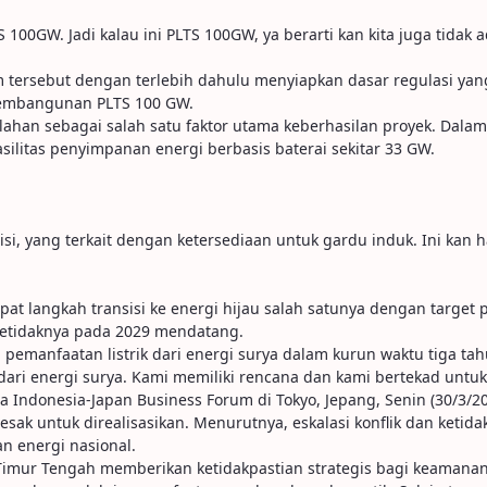
S 100GW. Jadi kalau ini PLTS 100GW, ya berarti kan kita juga tida
 tersebut dengan terlebih dahulu menyiapkan dasar regulasi yang
 pembangunan PLTS 100 GW.
 lahan sebagai salah satu faktor utama keberhasilan proyek. Dal
litas penyimpanan energi berbasis baterai sekitar 33 GW.
misi, yang terkait dengan ketersediaan untuk gardu induk. Ini kan 
t langkah transisi ke energi hijau salah satunya dengan target
setidaknya pada 2029 mendatang.
anfaatan listrik dari energi surya dalam kurun waktu tiga tah
dari energi surya. Kami memiliki rencana dan kami bertekad untuk
 Indonesia-Japan Business Forum di Tokyo, Jepang, Senin (30/3/20
k untuk direalisasikan. Menurutnya, eskalasi konflik dan ketida
n energi nasional.
di Timur Tengah memberikan ketidakpastian strategis bagi keamana