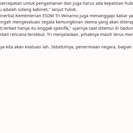
kukan percepatan untuk pengamanan dan juga harus ada kepastian hu
 adalah sidang kabinet," lanjut Yuliot.
inerba) Kementerian ESDM Tri Winarno juga menanggapi kabar ya
tengah mengevaluasi segala kemungkinan skema yang akan ditera
0) terkait hanya itu enggak spesifik," ujarnya saat ditemui di Gedu
rkait rencana tersebut. Tri menjelaskan, pihaknya masih terus men
, ya kita akan evaluasi lah. Sebetulnya, penerimaan negara, bagi