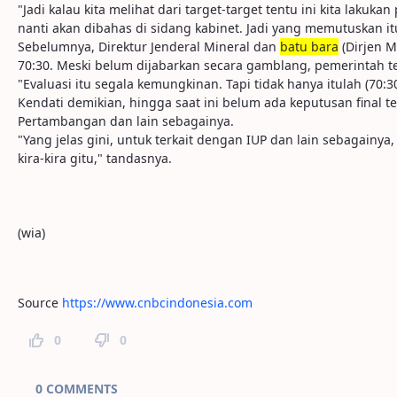
"Jadi kalau kita melihat dari target-target tentu ini kita la
nanti akan dibahas di sidang kabinet. Jadi yang memutuskan itu
Sebelumnya, Direktur Jenderal Mineral dan
batu bara
(Dirjen M
70:30. Meski belum dijabarkan secara gamblang, pemerintah 
"Evaluasi itu segala kemungkinan. Tapi tidak hanya itulah (70:3
Kendati demikian, hingga saat ini belum ada keputusan final te
Pertambangan dan lain sebagainya.
"Yang jelas gini, untuk terkait dengan IUP dan lain sebagainya
kira-kira gitu," tandasnya.
(wia)
Source
https://www.cnbcindonesia.com
0
0
Page Comments
0 COMMENTS