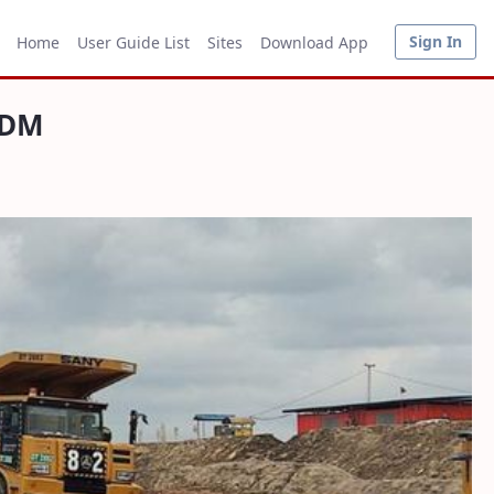
Sign In
Home
User Guide List
Sites
Download App
SDM