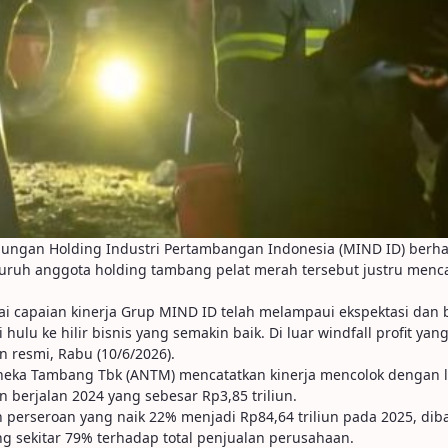
ungan Holding Industri Pertambangan Indonesia (MIND ID) berhasi
seluruh anggota holding tambang pelat merah tersebut justru menca
ai capaian kinerja Grup MIND ID telah melampaui ekspektasi dan 
lu ke hilir bisnis yang semakin baik. Di luar windfall profit ya
an resmi, Rabu (10/6/2026).
Aneka Tambang Tbk (ANTM) mencatatkan kinerja mencolok dengan la
 berjalan 2024 yang sebesar Rp3,85 triliun.
perseroan yang naik 22% menjadi Rp84,64 triliun pada 2025, diba
 sekitar 79% terhadap total penjualan perusahaan.