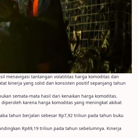
l menavigasi tantangan volatilitas harga komoditas dan
tat kinerja yang solid dan konsisten positif sepanjang tahun
bukan semata-mata hasil dari kenaikan harga komoditas.
ng diperoleh karena harga komoditas yang meningkat akibat
ba tahun berjalan sebesar Rp7,92 triliun pada tahun buku
ndingkan Rp69,19 triliun pada tahun sebelumnya. Kinerja