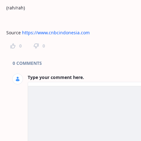
(rah/rah)
Source
https://www.cnbcindonesia.com
0
0
Page Comments
0 COMMENTS
Type your comment here.