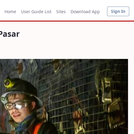
Sign In
Home
User Guide List
Sites
Download App
Pasar