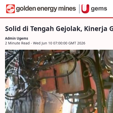
Navigation
Solid di Tengah Gejolak, Kinerja Grup M
Skip to Content
Solid di Tengah Gejolak, Kinerj
Admin Ugems
2 Minute Read - Wed Jun 10 07:00:00 GMT 2026