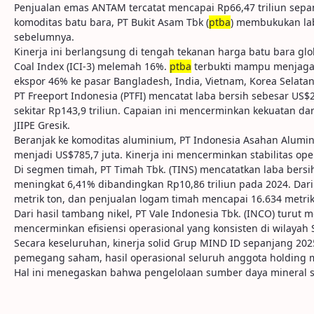
Penjualan emas ANTAM tercatat mencapai Rp66,47 triliun sepan
komoditas batu bara, PT Bukit Asam Tbk (
ptba
) membukukan lab
sebelumnya.
Kinerja ini berlangsung di tengah tekanan harga batu bara gl
Coal Index (ICI-3) melemah 16%.
ptba
terbukti mampu menjaga 
ekspor 46% ke pasar Bangladesh, India, Vietnam, Korea Selatan,
PT Freeport Indonesia (PTFI) mencatat laba bersih sebesar US$2
sekitar Rp143,9 triliun. Capaian ini mencerminkan kekuatan dar
JIIPE Gresik.
Beranjak ke komoditas aluminium, PT Indonesia Asahan Alumin
menjadi US$785,7 juta. Kinerja ini mencerminkan stabilitas op
Di segmen timah, PT Timah Tbk. (TINS) mencatatkan laba bersih
meningkat 6,41% dibandingkan Rp10,86 triliun pada 2024. Dari
metrik ton, dan penjualan logam timah mencapai 16.634 metrik
Dari hasil tambang nikel, PT Vale Indonesia Tbk. (INCO) turu
mencerminkan efisiensi operasional yang konsisten di wilayah 
Secara keseluruhan, kinerja solid Grup MIND ID sepanjang 202
pemegang saham, hasil operasional seluruh anggota holding m
Hal ini menegaskan bahwa pengelolaan sumber daya mineral str