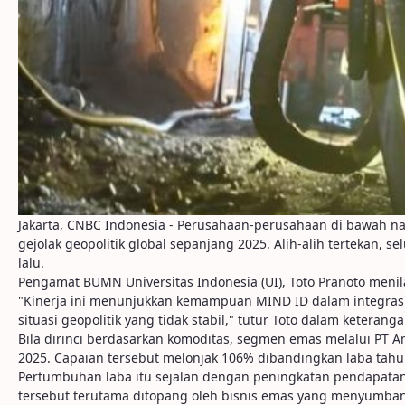
Jakarta, CNBC Indonesia - Perusahaan-perusahaan di bawah na
gejolak geopolitik global sepanjang 2025. Alih-alih tertekan, 
lalu.
Pengamat BUMN Universitas Indonesia (UI), Toto Pranoto menil
"Kinerja ini menunjukkan kemampuan MIND ID dalam integrasi hu
situasi geopolitik yang tidak stabil," tutur Toto dalam keterang
Bila dirinci berdasarkan komoditas, segmen emas melalui PT 
2025. Capaian tersebut melonjak 106% dibandingkan laba tahun
Pertumbuhan laba itu sejalan dengan peningkatan pendapatan 
tersebut terutama ditopang oleh bisnis emas yang menyumbang