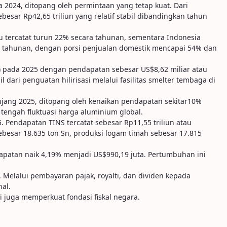
 2024, ditopang oleh permintaan yang tetap kuat. Dari
esar Rp42,65 triliun yang relatif stabil dibandingkan tahun
ru tercatat turun 22% secara tahunan, sementara Indonesia
a tahunan, dengan porsi penjualan domestik mencapai 54% dan
 AS) pada 2025 dengan pendapatan sebesar US$8,62 miliar atau
dari penguatan hilirisasi melalui fasilitas smelter tembaga di
jang 2025, ditopang oleh kenaikan pendapatan sekitar10%
 tengah fluktuasi harga aluminium global.
. Pendapatan TINS tercatat sebesar Rp11,55 triliun atau
ebesar 18.635 ton Sn, produksi logam timah sebesar 17.815
dapatan naik 4,19% menjadi US$990,19 juta. Pertumbuhan ini
 Melalui pembayaran pajak, royalti, dan dividen kepada
al.
i juga memperkuat fondasi fiskal negara.