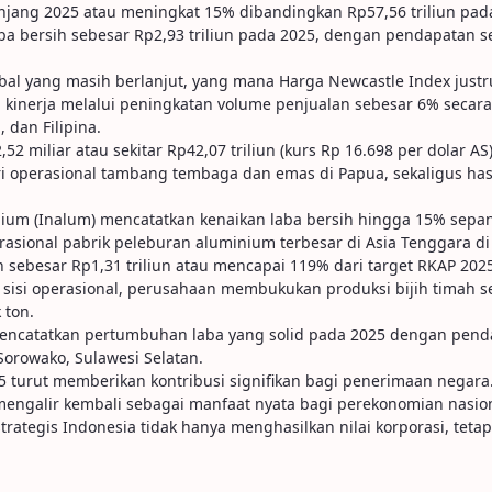
jang 2025 atau meningkat 15% dibandingkan Rp57,56 triliun pada
a bersih sebesar Rp2,93 triliun pada 2025, dengan pendapatan seb
obal yang masih berlanjut, yang mana Harga Newcastle Index just
kinerja melalui peningkatan volume penjualan sebesar 6% secar
 dan Filipina.
,52 miliar atau sekitar Rp42,07 triliun (kurs Rp 16.698 per dolar
i operasional tambang tembaga dan emas di Papua, sekaligus hasil 
ium (Inalum) mencatatkan kenaikan laba bersih hingga 15% sepan
erasional pabrik peleburan aluminium terbesar di Asia Tenggara di
 sebesar Rp1,31 triliun atau mencapai 119% dari target RKAP 2025
 sisi operasional, perusahaan membukukan produksi bijih timah s
 ton.
t mencatatkan pertumbuhan laba yang solid pada 2025 dengan pen
Sorowako, Sulawesi Selatan.
5 turut memberikan kontribusi signifikan bagi penerimaan negara.
engalir kembali sebagai manfaat nyata bagi perekonomian nasion
ategis Indonesia tidak hanya menghasilkan nilai korporasi, tetap