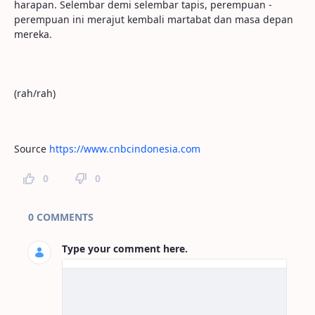
harapan. Selembar demi selembar tapis, perempuan -
perempuan ini merajut kembali martabat dan masa depan
mereka.
(rah/rah)
Source
https://www.cnbcindonesia.com
0
0
Page Comments
0 COMMENTS
Type your comment here.