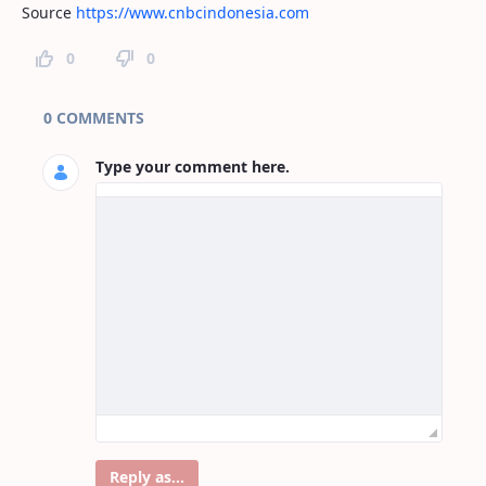
Source
https://www.cnbcindonesia.com
0
0
Page Comments
0 COMMENTS
Type your comment here.
Reply as...