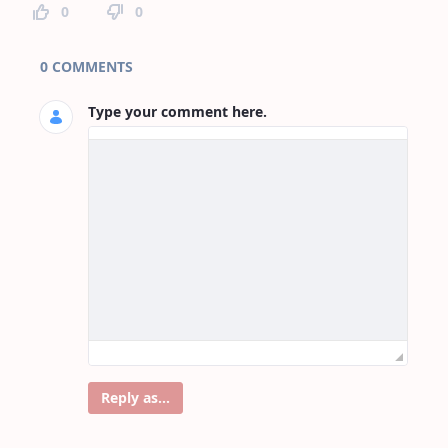
0
0
Page Comments
0 COMMENTS
Type your comment here.
Reply as...