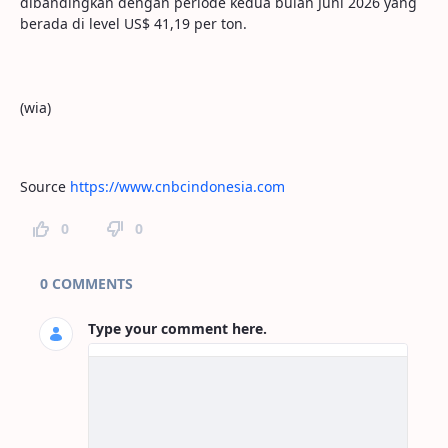
dibandingkan dengan periode kedua bulan Juni 2026 yang
berada di level US$ 41,19 per ton.
(wia)
Source
https://www.cnbcindonesia.com
0
0
Page Comments
0 COMMENTS
Type your comment here.