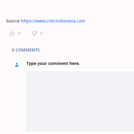
Source
https://www.cnbcindonesia.com
0
0
Page Comments
0 COMMENTS
Type your comment here.