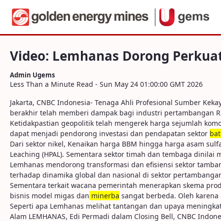
Navigation
Video: Lemhanas Dorong Perkuat Komun
Skip to Content
Video: Lemhanas Dorong Perkua
Admin Ugems
Less Than a Minute Read - Sun May 24 01:00:00 GMT 2026
Jakarta, CNBC Indonesia- Tenaga Ahli Profesional Sumber Kek
berakhir telah memberi dampak bagi industri pertambangan R
Ketidakpastian geopolitik telah mengerek harga sejumlah kom
dapat menjadi pendorong investasi dan pendapatan sektor
bat
Dari sektor nikel, Kenaikan harga BBM hingga harga asam sulf
Leaching (HPAL). Sementara sektor timah dan tembaga dinilai 
Lemhanas mendorong transformasi dan efisiensi sektor tamban
terhadap dinamika global dan nasional di sektor pertambang
Sementara terkait wacana pemerintah menerapkan skema produc
bisnis model migas dan
minerba
sangat berbeda. Oleh karena 
Seperti apa Lemhanas melihat tantangan dan upaya meningka
Alam LEMHANAS, Edi Permadi dalam Closing Bell, CNBC Indones