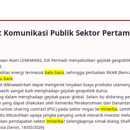
ikasi Publik Sektor Pertambangan
t Komunikasi Publik Sektor Perta
ayaan Alam LEMHANAS, Edi Permadi menyebutkan gejolak geopoliti
I.
oditas energi termasuk
batu bara
, sehingga perbaikan RKAB (Renc
u bara
.
at dikhawatirkan dapat mengerek lonjakan biaya produksi utamanya
masih sangat baik menghadapi gejolak geopolitik dunia.
g dalam menghadapi gejolak pasar global. Selain itu didorong p
an yang dapat dilakukan oleh Kemenko Perekonomian dan Danantar
tion sharing contract (PSC) pada sektor migas ke
minerba
, Lemh
itu dibutuhkan upaya jangka panjang untuk menarik investor mel
tkan pendapatan sektor
minerba
? Selengkapnya simak dialog Shaf
ia (Senin, 18/05/2026)