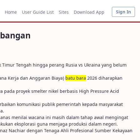
Sign In
Home
User Guide List
Sites
Download App
mbangan
k Timur Tengah hingga perang Rusia vs Ukraina yang belum
ana Kerja dan Anggaran Biaya)
batu bara
2026 diharapkan
 pada proyek smelter nikel berbasis High Pressure Acid
erbaikan komunikasi publik pemerintah kepada masyarakat
a.
anas menilai wacana ini masih dalam tahap awal mengingat
akukan eksplorasi guna menjaga produksi dalam negeri.
inaz Nachiar dengan Tenaga Ahli Profesional Sumber Kekayaan