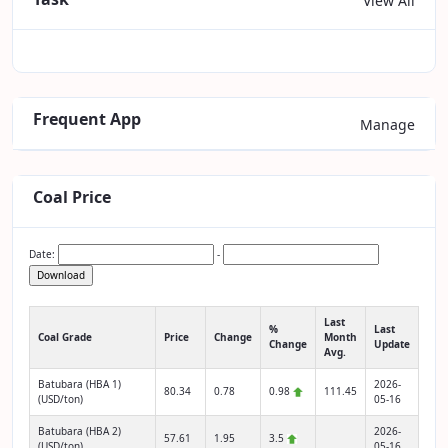
View All
Frequent App
Manage
Coal Price
Date:
-
Download
Last
%
Last
Coal Grade
Price
Change
Month
Change
Update
Avg.
Batubara (HBA 1)
2026-
80.34
0.78
0.98
111.45
(USD/ton)
05-16
Batubara (HBA 2)
2026-
57.61
1.95
3.5
(USD/ton)
05-16