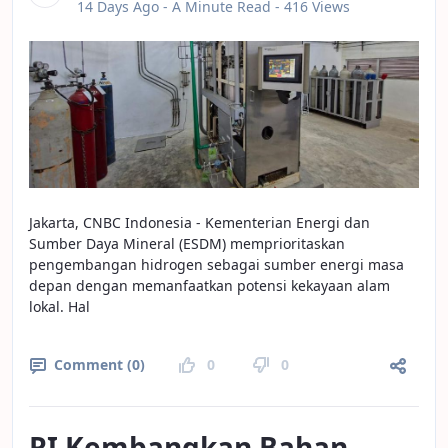
Published Date
14 Days Ago -
A Minute Read
- 416 Views
Jakarta, CNBC Indonesia - Kementerian Energi dan
Sumber Daya Mineral (ESDM) memprioritaskan
pengembangan hidrogen sebagai sumber energi masa
depan dengan memanfaatkan potensi kekayaan alam
lokal. Hal
Comment (0)
0
0
RI Kembangkan Bahan