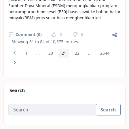
Sumber Daya Mineral (ESDM) mengungkapkan program
pencampuran biodisesel (B50) basis sawit ke bahan bakar
minyak (BBM) jenis solar bisa menghentikan ket
Comment (0)
0
0
Showing 81 to 84 of 10,575 entries.
Previous Page
1
...
20
21
22
...
2644
Page
Intermediate Pages
Page
Page
Page
Intermediate Pages
Page
Next Page
Search
Search