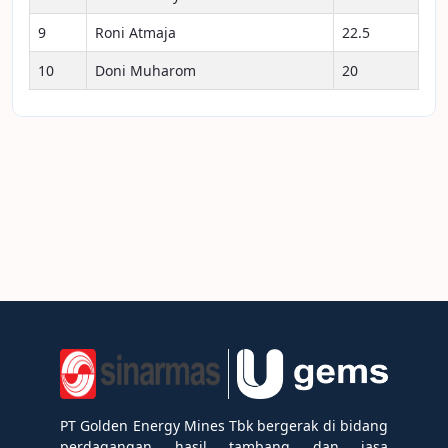
9
Roni Atmaja
22.5
10
Doni Muharom
20
PT Golden Energy Mines Tbk bergerak di bidang
perdagangan hasil tambang dan jasa