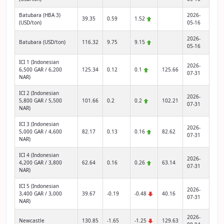
Batubara (HBA 3)
2026-
39.35
0.59
1.52
(USD/ton)
05-16
2026-
Batubara (USD/ton)
116.32
9.75
9.15
05-16
ICI 1 (Indonesian
2026-
6,500 GAR / 6,200
125.34
0.12
0.1
125.66
07-31
NAR)
ICI 2 (Indonesian
2026-
5,800 GAR / 5,500
101.66
0.2
0.2
102.21
07-31
NAR)
ICI 3 (Indonesian
2026-
5,000 GAR / 4,600
82.17
0.13
0.16
82.62
07-31
NAR)
ICI 4 (Indonesian
2026-
4,200 GAR / 3,800
62.64
0.16
0.26
63.14
07-31
NAR)
ICI 5 (Indonesian
2026-
3,400 GAR / 3,000
39.67
-0.19
-0.48
40.16
07-31
NAR)
2026-
Newcastle
130.85
-1.65
-1.25
129.63