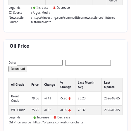
08-04
Legends
:
Increase
Decrease
ICI Source
: Argus Media
Newcastle
: https://investing.com/commodities/newcastle-coal-futures-
Source
historical-data
Oil Price
Date:
-
Download
%
Last Month
Last
oil Grade
Price
Change
Change
Avg.
Update
Brent
79.36
-4.41
-5.26
83.23
2026-08-05
Crude
WTI Crude
75.25
-0.52
-0.69
78.32
2026-08-05
Legends
:
Increase
Decrease
Oil Price Source
: https://oilprice.com/oil-price-charts