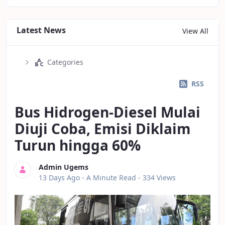
Latest News
View All
Categories
RSS
Bus Hidrogen-Diesel Mulai
Diuji Coba, Emisi Diklaim
Turun hingga 60%
Admin Ugems
Published Date
13 Days Ago -
A Minute Read
- 334 Views