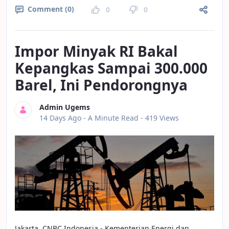
Comment (0)
0
0
Impor Minyak RI Bakal
Kepangkas Sampai 300.000
Barel, Ini Pendorongnya
Admin Ugems
Published Date
14 Days Ago -
A Minute Read
- 419 Views
Jakarta, CNBC Indonesia - Kementerian Energi dan