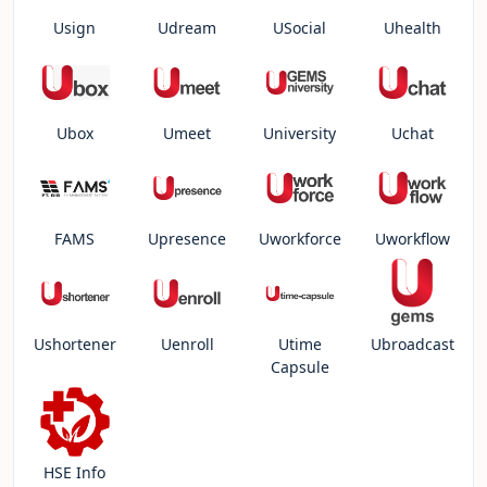
Usign
Udream
USocial
Uhealth
Ubox
Umeet
University
Uchat
FAMS
Upresence
Uworkforce
Uworkflow
Ushortener
Uenroll
Utime
Ubroadcast
Capsule
HSE Info