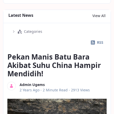
Latest News
View All
Categories
RSS
Pekan Manis Batu Bara
Akibat Suhu China Hampir
Mendidih!
Admin Ugems
Published Date
2 Years Ago -
2 Minute Read
- 2913 Views