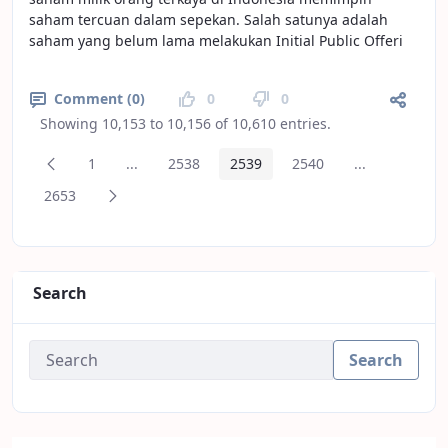
saham tercuan dalam sepekan. Salah satunya adalah
saham yang belum lama melakukan Initial Public Offeri
Comment (0)
0
0
Showing 10,153 to 10,156 of 10,610 entries.
Previous Page
1
...
2538
2539
2540
...
Page
Intermediate Pages
Page
Page
Page
Intermediate
Next Page
2653
Page
Search
Search