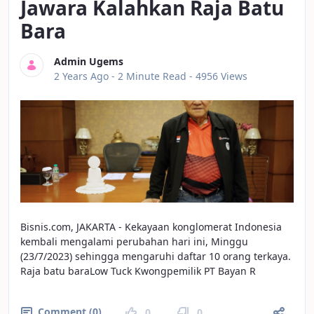
Jawara Kalahkan Raja Batu
Bara
Admin Ugems
Published Date
2 Years Ago -
2 Minute Read
- 4956 Views
Bisnis.com, JAKARTA - Kekayaan konglomerat Indonesia
kembali mengalami perubahan hari ini, Minggu
(23/7/2023) sehingga mengaruhi daftar 10 orang terkaya.
Raja batu baraLow Tuck Kwongpemilik PT Bayan R
Comment (0)
0
0