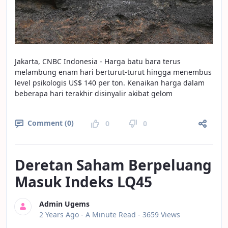
Jakarta, CNBC Indonesia - Harga batu bara terus
melambung enam hari berturut-turut hingga menembus
level psikologis US$ 140 per ton. Kenaikan harga dalam
beberapa hari terakhir disinyalir akibat gelom
Comment (0)
0
0
Deretan Saham Berpeluang
Masuk Indeks LQ45
Admin Ugems
Published Date
2 Years Ago -
A Minute Read
- 3659 Views