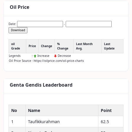
Oil Price
Date:
-
Download
oil
%
Last Month
Last
Price
Change
Grade
Change
Avg.
Update
Legends
:
Increase
Decrease
Oil Price Source
: https://oilprice.com/oil-price-charts
Genta Gendis Leaderboard
No
Name
Point
1
Taufikkurahman
62.5