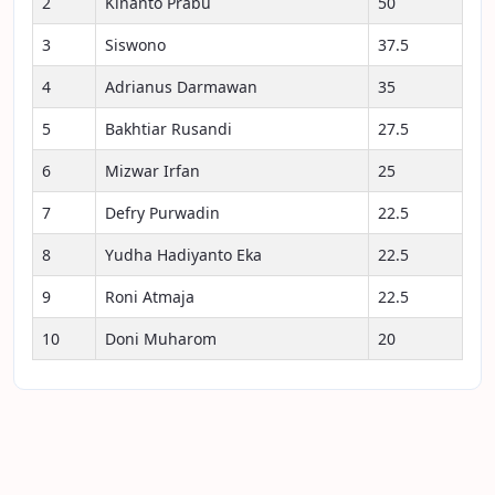
2
Kinanto Prabu
50
3
Siswono
37.5
4
Adrianus Darmawan
35
5
Bakhtiar Rusandi
27.5
6
Mizwar Irfan
25
7
Defry Purwadin
22.5
8
Yudha Hadiyanto Eka
22.5
9
Roni Atmaja
22.5
10
Doni Muharom
20