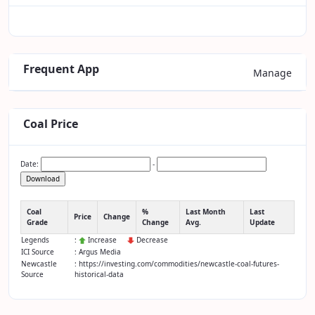
Frequent App
Manage
Coal Price
Date:
-
Download
Coal
%
Last Month
Last
Price
Change
Grade
Change
Avg.
Update
Legends
:
Increase
Decrease
ICI Source
: Argus Media
Newcastle
: https://investing.com/commodities/newcastle-coal-futures-
Source
historical-data