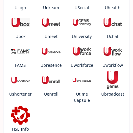
Usign
Udream
USocial
Uhealth
Ubox
Umeet
University
Uchat
FAMS
Upresence
Uworkforce
Uworkflow
Ushortener
Uenroll
Utime
Ubroadcast
Capsule
HSE Info