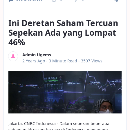
Ini Deretan Saham Tercuan
Sepekan Ada yang Lompat
46%
Admin Ugems
Published Date
2 Years Ago -
3 Minute Read
- 3597 Views
Jakarta, CNBC Indonesia - Dalam sepekan beberapa
saham milik orang terkaya di Indonesia memimpin