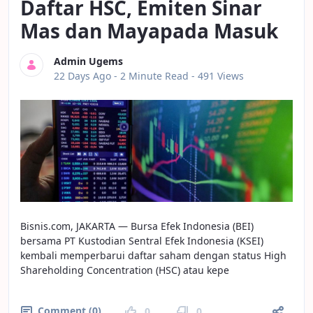
Daftar HSC, Emiten Sinar
Mas dan Mayapada Masuk
Admin Ugems
Published Date
22 Days Ago -
2 Minute Read
- 491 Views
Bisnis.com, JAKARTA — Bursa Efek Indonesia (BEI)
bersama PT Kustodian Sentral Efek Indonesia (KSEI)
kembali memperbarui daftar saham dengan status High
Shareholding Concentration (HSC) atau kepe
Comment (0)
0
0