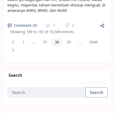
begitu, mayoritas saham konstituen ditutup menguat, di
antaranya ADRO, BRMS, dan BUMI
Comment (0)
0
0
Showing 149 to 152 of 10,584 entries.
Previous Page
1
...
37
38
39
...
2646
Page
Intermediate Pages
Page
Page
Page
Intermediate Pages
Page
Next Page
Search
Search