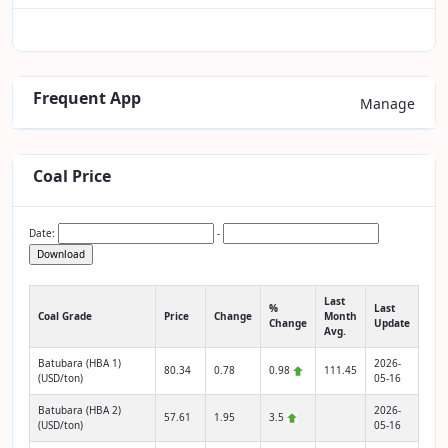
Frequent App
Manage
Coal Price
Date:
-
Download
Last
%
Last
Coal Grade
Price
Change
Month
Change
Update
Avg.
Batubara (HBA 1)
2026-
80.34
0.78
0.98
111.45
(USD/ton)
05-16
Batubara (HBA 2)
2026-
57.61
1.95
3.5
(USD/ton)
05-16