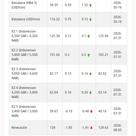
Batubara (HBA 3)
2026-
39.35
0.59
1.52
(USD/ton)
05-16
2026-
Batubara (USD/ton)
116.32
9.75
9.15
05-16
ICI 1 (Indonesian
2026-
6,500 GAR / 6,200
125.34
0.12
0.1
125.66
07-31
NAR)
ICI 2 (Indonesian
2026-
5,800 GAR / 5,500
101.66
0.2
0.2
102.21
07-31
NAR)
ICI 3 (Indonesian
2026-
5,000 GAR / 4,600
82.17
0.13
0.16
82.62
07-31
NAR)
ICI 4 (Indonesian
2026-
4,200 GAR / 3,800
62.64
0.16
0.26
63.14
07-31
NAR)
ICI 5 (Indonesian
2026-
3,400 GAR / 3,000
39.67
-0.19
-0.48
40.16
07-31
NAR)
2026-
Newcastle
129
-1.85
-1.41
129.63
08-05