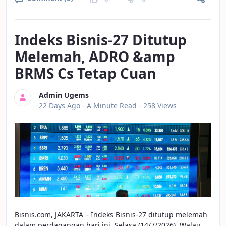
Indeks Bisnis-27 Ditutup
Melemah, ADRO &amp
BRMS Cs Tetap Cuan
Admin Ugems
Published Date
22 Days Ago -
A Minute Read
- 258 Views
Bisnis.com, JAKARTA – Indeks Bisnis-27 ditutup melemah
dalam perdagangan hari ini, Selasa (14/7/2026). Walau