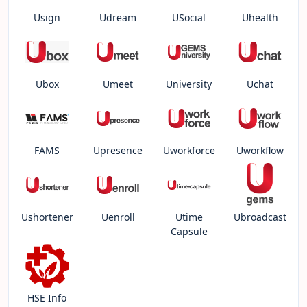
Usign
Udream
USocial
Uhealth
Ubox
Umeet
University
Uchat
FAMS
Upresence
Uworkforce
Uworkflow
Ushortener
Uenroll
Utime
Ubroadcast
Capsule
HSE Info