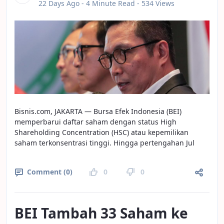
Published Date
22 Days Ago -
4 Minute Read
- 534 Views
Bisnis.com, JAKARTA — Bursa Efek Indonesia (BEI)
memperbarui daftar saham dengan status High
Shareholding Concentration (HSC) atau kepemilikan
saham terkonsentrasi tinggi. Hingga pertengahan Jul
Comment (0)
0
0
BEI Tambah 33 Saham ke