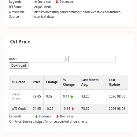
Legends
:
Increase
Decrease
ICI Source
: Argus Media
Newcastle
: https://investing.com/commodities/newcastle-coal-futures-
Source
historical-data
Oil Price
Date:
-
Download
%
Last Month
Last
oil Grade
Price
Change
Change
Avg.
Update
Brent
79.45
0.09
0.11
83.23
2026-08-06
Crude
WTI Crude
74.95
-0.27
-0.36
78.32
2026-08-06
Legends
:
Increase
Decrease
Oil Price Source
: https://oilprice.com/oil-price-charts