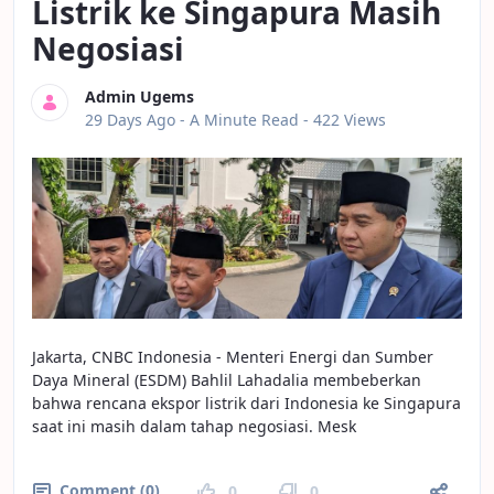
Listrik ke Singapura Masih
Negosiasi
Admin Ugems
Published Date
29 Days Ago -
A Minute Read
- 422 Views
Jakarta, CNBC Indonesia - Menteri Energi dan Sumber
Daya Mineral (ESDM) Bahlil Lahadalia membeberkan
bahwa rencana ekspor listrik dari Indonesia ke Singapura
saat ini masih dalam tahap negosiasi. Mesk
Comment (0)
0
0