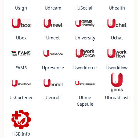
Usign
Udream
USocial
Uhealth
Ubox
Umeet
University
Uchat
FAMS
Upresence
Uworkforce
Uworkflow
Ushortener
Uenroll
Utime
Ubroadcast
Capsule
HSE Info