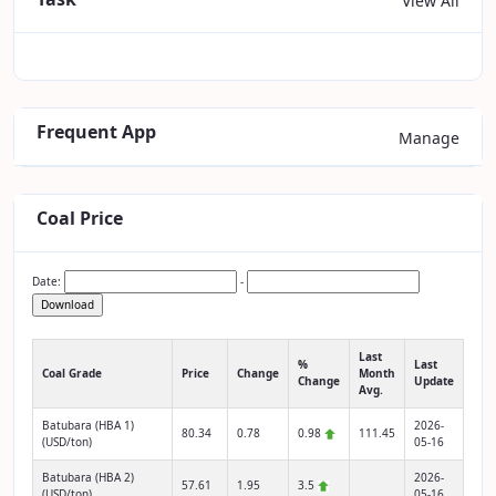
View All
Frequent App
Manage
Coal Price
Date:
-
Download
Last
%
Last
Coal Grade
Price
Change
Month
Change
Update
Avg.
Batubara (HBA 1)
2026-
80.34
0.78
0.98
111.45
(USD/ton)
05-16
Batubara (HBA 2)
2026-
57.61
1.95
3.5
(USD/ton)
05-16