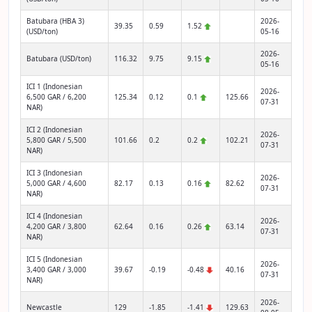
Batubara (HBA 3)
2026-
39.35
0.59
1.52
(USD/ton)
05-16
2026-
Batubara (USD/ton)
116.32
9.75
9.15
05-16
ICI 1 (Indonesian
2026-
6,500 GAR / 6,200
125.34
0.12
0.1
125.66
07-31
NAR)
ICI 2 (Indonesian
2026-
5,800 GAR / 5,500
101.66
0.2
0.2
102.21
07-31
NAR)
ICI 3 (Indonesian
2026-
5,000 GAR / 4,600
82.17
0.13
0.16
82.62
07-31
NAR)
ICI 4 (Indonesian
2026-
4,200 GAR / 3,800
62.64
0.16
0.26
63.14
07-31
NAR)
ICI 5 (Indonesian
2026-
3,400 GAR / 3,000
39.67
-0.19
-0.48
40.16
07-31
NAR)
2026-
Newcastle
129
-1.85
-1.41
129.63