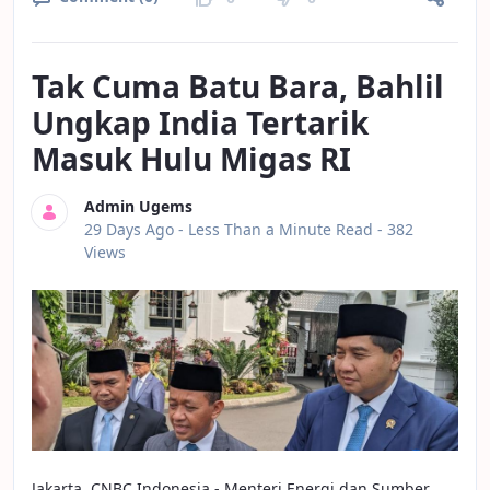
Tak Cuma Batu Bara, Bahlil
Ungkap India Tertarik
Masuk Hulu Migas RI
Admin Ugems
Published Date
29 Days Ago -
Less Than a Minute Read
- 382
Views
Jakarta, CNBC Indonesia - Menteri Energi dan Sumber