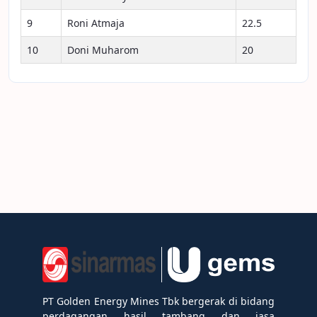
9
Roni Atmaja
22.5
10
Doni Muharom
20
PT Golden Energy Mines Tbk bergerak di bidang
perdagangan hasil tambang dan jasa