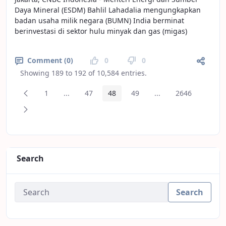
Daya Mineral (ESDM) Bahlil Lahadalia mengungkapkan
badan usaha milik negara (BUMN) India berminat
berinvestasi di sektor hulu minyak dan gas (migas)
Comment (0)
0
0
Showing 189 to 192 of 10,584 entries.
Previous Page
1
...
47
48
49
...
2646
Page
Intermediate Pages
Page
Page
Page
Intermediate Pages
Page
Next Page
Search
Search