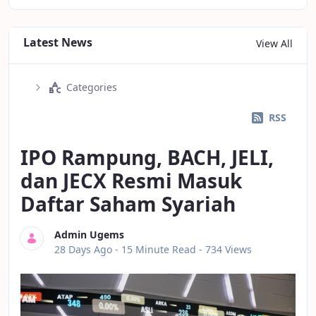
Latest News
View All
Categories
RSS
IPO Rampung, BACH, JELI,
dan JECX Resmi Masuk
Daftar Saham Syariah
Admin Ugems
Published Date
28 Days Ago -
15 Minute Read
- 734 Views