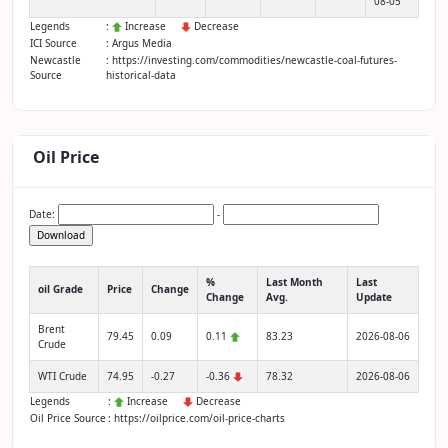
08-05
Legends
:
Increase
Decrease
ICI Source
: Argus Media
Newcastle
: https://investing.com/commodities/newcastle-coal-futures-
Source
historical-data
Oil Price
Date:
-
Download
%
Last Month
Last
oil Grade
Price
Change
Change
Avg.
Update
Brent
79.45
0.09
0.11
83.23
2026-08-06
Crude
WTI Crude
74.95
-0.27
-0.36
78.32
2026-08-06
Legends
:
Increase
Decrease
Oil Price Source
: https://oilprice.com/oil-price-charts