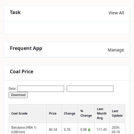
Task
View All
Frequent App
Manage
Coal Price
Date:
-
Download
Last
%
Last
Coal Grade
Price
Change
Month
Change
Update
Avg.
Batubara (HBA 1)
2026-
80.34
0.78
0.98
111.45
(USD/ton)
05-16