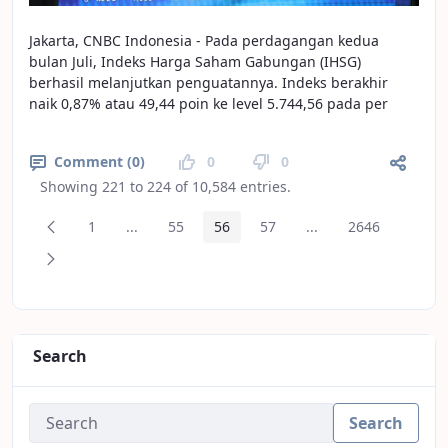
Jakarta, CNBC Indonesia - Pada perdagangan kedua
bulan Juli, Indeks Harga Saham Gabungan (IHSG)
berhasil melanjutkan penguatannya. Indeks berakhir
naik 0,87% atau 49,44 poin ke level 5.744,56 pada per
Comment (0)
0
0
Showing 221 to 224 of 10,584 entries.
Previous Page
1
...
55
56
57
...
2646
Page
Intermediate Pages
Page
Page
Page
Intermediate Pages
Page
Next Page
Search
Search