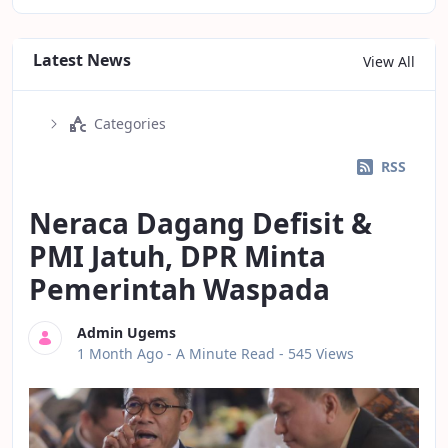
Latest News
View All
Categories
RSS
Neraca Dagang Defisit &
PMI Jatuh, DPR Minta
Pemerintah Waspada
Admin Ugems
Published Date
1 Month Ago -
A Minute Read
- 545 Views