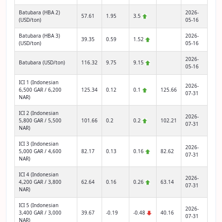
Batubara (HBA 2)
2026-
57.61
1.95
3.5
(USD/ton)
05-16
Batubara (HBA 3)
2026-
39.35
0.59
1.52
(USD/ton)
05-16
2026-
Batubara (USD/ton)
116.32
9.75
9.15
05-16
ICI 1 (Indonesian
2026-
6,500 GAR / 6,200
125.34
0.12
0.1
125.66
07-31
NAR)
ICI 2 (Indonesian
2026-
5,800 GAR / 5,500
101.66
0.2
0.2
102.21
07-31
NAR)
ICI 3 (Indonesian
2026-
5,000 GAR / 4,600
82.17
0.13
0.16
82.62
07-31
NAR)
ICI 4 (Indonesian
2026-
4,200 GAR / 3,800
62.64
0.16
0.26
63.14
07-31
NAR)
ICI 5 (Indonesian
2026-
3,400 GAR / 3,000
39.67
-0.19
-0.48
40.16
07-31
NAR)