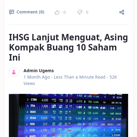
Comment (0)
0
0
IHSG Lanjut Menguat, Asing
Kompak Buang 10 Saham
Ini
Admin Ugems
Published Date
1 Month Ago -
Less Than a Minute Read
- 526
Views