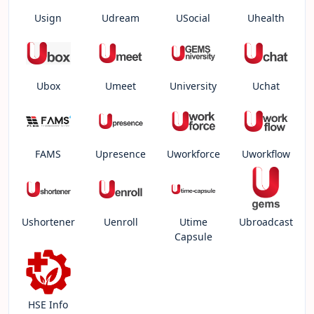
Usign
Udream
USocial
Uhealth
Ubox
Umeet
University
Uchat
FAMS
Upresence
Uworkforce
Uworkflow
Ushortener
Uenroll
Utime
Ubroadcast
Capsule
HSE Info