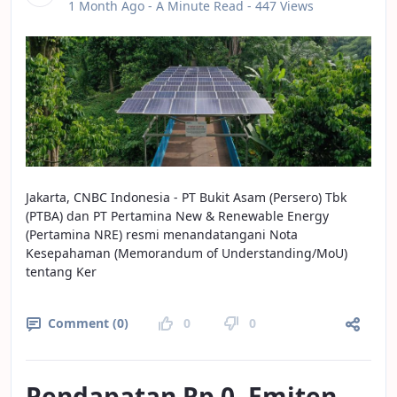
Published Date
1 Month Ago -
A Minute Read
- 447 Views
Jakarta, CNBC Indonesia - PT Bukit Asam (Persero) Tbk
(PTBA) dan PT Pertamina New & Renewable Energy
(Pertamina NRE) resmi menandatangani Nota
Kesepahaman (Memorandum of Understanding/MoU)
tentang Ker
Comment (0)
0
0
Pendapatan Rp 0, Emiten