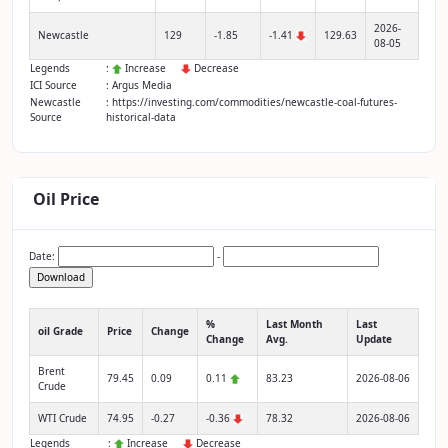
2026-
Newcastle
129
-1.85
-1.41
129.63
08-05
Legends
:
Increase
Decrease
ICI Source
: Argus Media
Newcastle
: https://investing.com/commodities/newcastle-coal-futures-
Source
historical-data
Oil Price
Date:
-
Download
%
Last Month
Last
oil Grade
Price
Change
Change
Avg.
Update
Brent
79.45
0.09
0.11
83.23
2026-08-06
Crude
WTI Crude
74.95
-0.27
-0.36
78.32
2026-08-06
Legends
:
Increase
Decrease