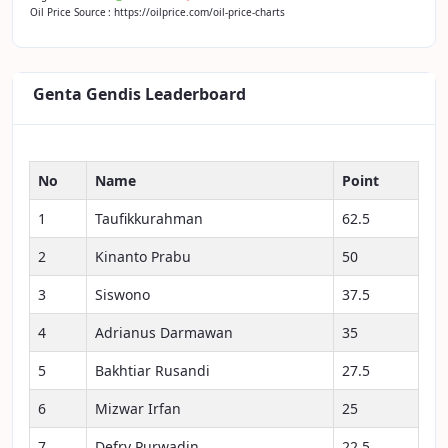
Oil Price Source
: https://oilprice.com/oil-price-charts
Genta Gendis Leaderboard
No
Name
Point
1
Taufikkurahman
62.5
2
Kinanto Prabu
50
3
Siswono
37.5
4
Adrianus Darmawan
35
5
Bakhtiar Rusandi
27.5
6
Mizwar Irfan
25
7
Defry Purwadin
22.5