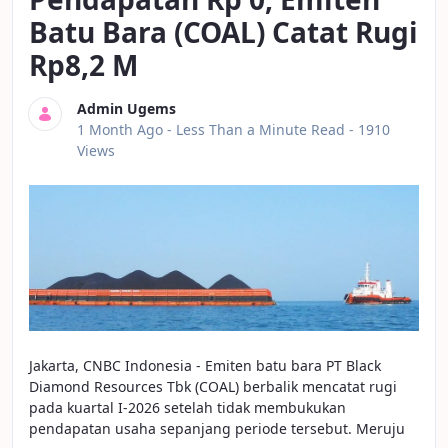
Batu Bara (COAL) Catat Rugi
Rp8,2 M
Admin Ugems
Published Date
1 Month Ago -
Less Than a Minute Read
- 1910
Views
Jakarta, CNBC Indonesia - Emiten batu bara PT Black
Diamond Resources Tbk (COAL) berbalik mencatat rugi
pada kuartal I-2026 setelah tidak membukukan
pendapatan usaha sepanjang periode tersebut. Meruju