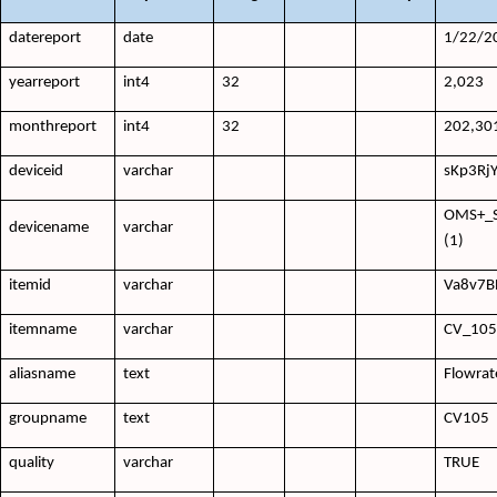
datereport
date
1/22/2
yearreport
int4
32
2,023
monthreport
int4
32
202,30
deviceid
varchar
sKp3Rj
OMS+_S
devicename
varchar
(1)
itemid
varchar
Va8v7
itemname
varchar
CV_10
aliasname
text
Flowrat
groupname
text
CV105
quality
varchar
TRUE