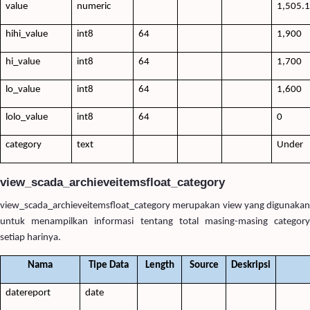
value
numeric
1,505.
hihi_value
int8
64
1,900
hi_value
int8
64
1,700
lo_value
int8
64
1,600
lolo_value
int8
64
0
category
text
Under
view_scada_archieveitemsfloat_category
view_scada_archieveitemsfloat_category merupakan view yang digunakan
untuk menampilkan informasi tentang total masing-masing category
setiap harinya.
Nama
Tipe Data
Length
Source
Deskripsi
datereport
date