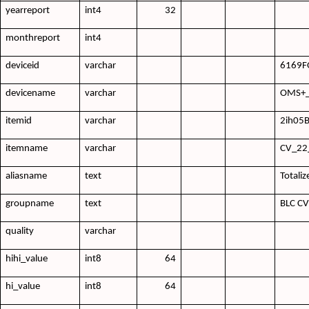
yearreport
int4
32
monthreport
int4
deviceid
varchar
6169
devicename
varchar
OMS+
itemid
varchar
2ih05
itemname
varchar
CV_22
aliasname
text
Totali
groupname
text
BLC CV
quality
varchar
hihi_value
int8
64
hi_value
int8
64