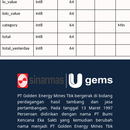
lo_value
int8
64
lolo_value
int8
64
category
int8
64
Min
total
int8
64
total_yesterday
int8
64
PT Golden Energy Mines Tbk bergerak di bidang
perdagangan hasil tambang dan jasa
pertambangan. Pada tanggal 13 Maret 1997
Perseroan didirikan dengan nama PT Bumi
Kencana Eka Sakti yang kemudian berubah
nama menjadi PT Golden Energy Mines Tbk