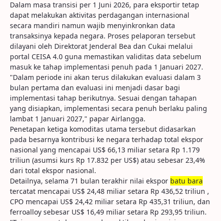
Dalam masa transisi per 1 Juni 2026, para eksportir tetap
dapat melakukan aktivitas perdagangan internasional
secara mandiri namun wajib menyinkronkan data
transaksinya kepada negara. Proses pelaporan tersebut
dilayani oleh Direktorat Jenderal Bea dan Cukai melalui
portal CEISA 4.0 guna memastikan validitas data sebelum
masuk ke tahap implementasi penuh pada 1 Januari 2027.
"Dalam periode ini akan terus dilakukan evaluasi dalam 3
bulan pertama dan evaluasi ini menjadi dasar bagi
implementasi tahap berikutnya. Sesuai dengan tahapan
yang disiapkan, implementasi secara penuh berlaku paling
lambat 1 Januari 2027," papar Airlangga.
Penetapan ketiga komoditas utama tersebut didasarkan
pada besarnya kontribusi ke negara terhadap total ekspor
nasional yang mencapai US$ 66,13 miliar setara Rp 1.179
triliun (asumsi kurs Rp 17.832 per US$) atau sebesar 23,4%
dari total ekspor nasional.
Detailnya, selama 71 bulan terakhir nilai ekspor
batu bara
tercatat mencapai US$ 24,48 miliar setara Rp 436,52 triliun ,
CPO mencapai US$ 24,42 miliar setara Rp 435,31 triliun, dan
ferroalloy sebesar US$ 16,49 miliar setara Rp 293,95 triliun.