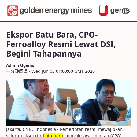
Ekspor Batu Bara, CPO-Ferroalloy Resmi
Ekspor Batu Bara, CPO-
Ferroalloy Resmi Lewat DSI,
Begini Tahapannya
Admin Ugems
一分钟阅读 - Wed Jun 03 01:00:00 GMT 2026
Jakarta, CNBC Indonesia - Pemerintah resmi mewajibkan
seluruh eksportir
batu bara
, minyak sawit mentah (CPO),