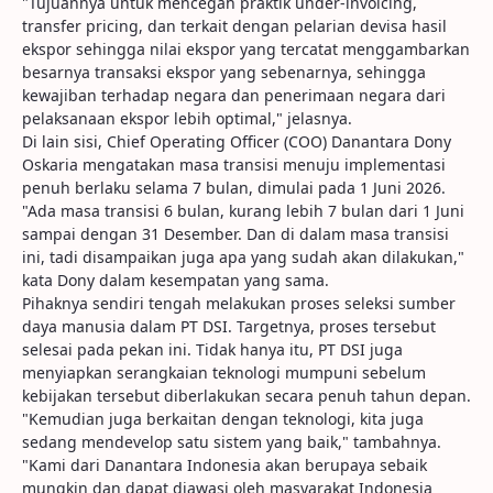
"Tujuannya untuk mencegah praktik under-invoicing,
transfer pricing, dan terkait dengan pelarian devisa hasil
ekspor sehingga nilai ekspor yang tercatat menggambarkan
besarnya transaksi ekspor yang sebenarnya, sehingga
kewajiban terhadap negara dan penerimaan negara dari
pelaksanaan ekspor lebih optimal," jelasnya.
Di lain sisi, Chief Operating Officer (COO) Danantara Dony
Oskaria mengatakan masa transisi menuju implementasi
penuh berlaku selama 7 bulan, dimulai pada 1 Juni 2026.
"Ada masa transisi 6 bulan, kurang lebih 7 bulan dari 1 Juni
sampai dengan 31 Desember. Dan di dalam masa transisi
ini, tadi disampaikan juga apa yang sudah akan dilakukan,"
kata Dony dalam kesempatan yang sama.
Pihaknya sendiri tengah melakukan proses seleksi sumber
daya manusia dalam PT DSI. Targetnya, proses tersebut
selesai pada pekan ini. Tidak hanya itu, PT DSI juga
menyiapkan serangkaian teknologi mumpuni sebelum
kebijakan tersebut diberlakukan secara penuh tahun depan.
"Kemudian juga berkaitan dengan teknologi, kita juga
sedang mendevelop satu sistem yang baik," tambahnya.
"Kami dari Danantara Indonesia akan berupaya sebaik
mungkin dan dapat diawasi oleh masyarakat Indonesia