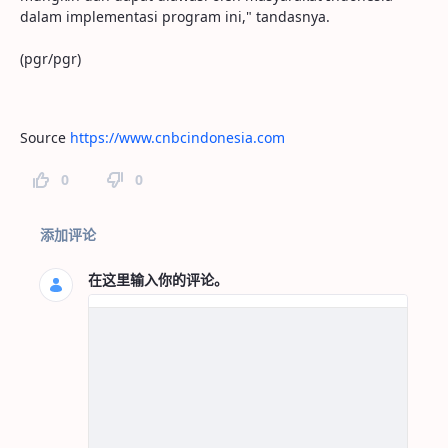
dalam implementasi program ini," tandasnya.
(pgr/pgr)
Source
https://www.cnbcindonesia.com
0
0
页面评论
添加评论
在这里输入你的评论。