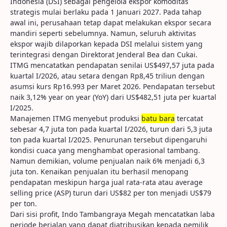
Indonesia (DSI) sebagai pengelola ekspor komoditas
strategis mulai berlaku pada 1 Januari 2027. Pada tahap
awal ini, perusahaan tetap dapat melakukan ekspor secara
mandiri seperti sebelumnya. Namun, seluruh aktivitas
ekspor wajib dilaporkan kepada DSI melalui sistem yang
terintegrasi dengan Direktorat Jenderal Bea dan Cukai.
ITMG mencatatkan pendapatan senilai US$497,57 juta pada
kuartal I/2026, atau setara dengan Rp8,45 triliun dengan
asumsi kurs Rp16.993 per Maret 2026. Pendapatan tersebut
naik 3,12% year on year (YoY) dari US$482,51 juta per kuartal
I/2025.
Manajemen ITMG menyebut produksi
batu bara
tercatat
sebesar 4,7 juta ton pada kuartal I/2026, turun dari 5,3 juta
ton pada kuartal I/2025. Penurunan tersebut dipengaruhi
kondisi cuaca yang menghambat operasional tambang.
Namun demikian, volume penjualan naik 6% menjadi 6,3
juta ton. Kenaikan penjualan itu berhasil menopang
pendapatan meskipun harga jual rata-rata atau average
selling price (ASP) turun dari US$82 per ton menjadi US$79
per ton.
Dari sisi profit, Indo Tambangraya Megah mencatatkan laba
periode berjalan yang dapat diatribusikan kepada pemilik