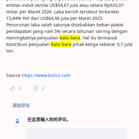
entitas induk senilai US$54,67 juta atau setara Rp929,07
miliar per Maret 2026. Laba bersih tersebut terkoreksi
15,84% YoY dari US$64,96 juta per Maret 2025.
Penurunan laba salah satunya disebabkan beban pokok
pendapatan yang naik 5% secara tahunan seiring dengan
meningkatnya penjualan
batu bara
. Hal itu termasuk
kontribusi penjualan
batu bara
pihak ketiga sebesar 0,7 juta
ton.
Source
https://www.bisnis.com
0
0
页面评论
添加评论
在这里输入你的评论。