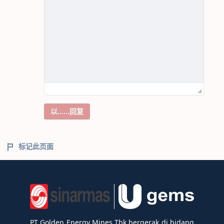
以……回复
标记此页面
PT Golden Energy Mines Tbk bergerak di bidang