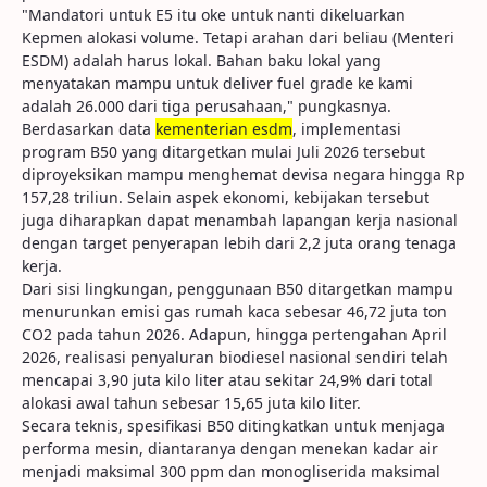
"Mandatori untuk E5 itu oke untuk nanti dikeluarkan
Kepmen alokasi volume. Tetapi arahan dari beliau (Menteri
ESDM) adalah harus lokal. Bahan baku lokal yang
menyatakan mampu untuk deliver fuel grade ke kami
adalah 26.000 dari tiga perusahaan," pungkasnya.
Berdasarkan data
kementerian esdm
, implementasi
program B50 yang ditargetkan mulai Juli 2026 tersebut
diproyeksikan mampu menghemat devisa negara hingga Rp
157,28 triliun. Selain aspek ekonomi, kebijakan tersebut
juga diharapkan dapat menambah lapangan kerja nasional
dengan target penyerapan lebih dari 2,2 juta orang tenaga
kerja.
Dari sisi lingkungan, penggunaan B50 ditargetkan mampu
menurunkan emisi gas rumah kaca sebesar 46,72 juta ton
CO2 pada tahun 2026. Adapun, hingga pertengahan April
2026, realisasi penyaluran biodiesel nasional sendiri telah
mencapai 3,90 juta kilo liter atau sekitar 24,9% dari total
alokasi awal tahun sebesar 15,65 juta kilo liter.
Secara teknis, spesifikasi B50 ditingkatkan untuk menjaga
performa mesin, diantaranya dengan menekan kadar air
menjadi maksimal 300 ppm dan monogliserida maksimal