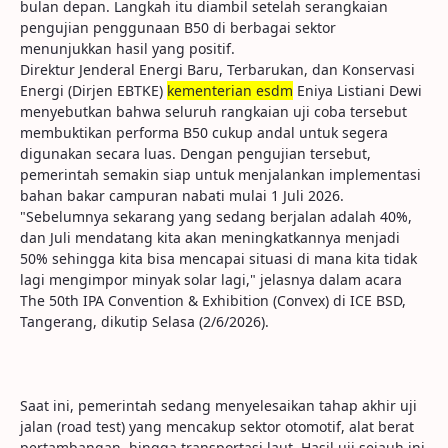
bulan depan. Langkah itu diambil setelah serangkaian
pengujian penggunaan B50 di berbagai sektor
menunjukkan hasil yang positif.
Direktur Jenderal Energi Baru, Terbarukan, dan Konservasi
Energi (Dirjen EBTKE)
kementerian esdm
Eniya Listiani Dewi
menyebutkan bahwa seluruh rangkaian uji coba tersebut
membuktikan performa B50 cukup andal untuk segera
digunakan secara luas. Dengan pengujian tersebut,
pemerintah semakin siap untuk menjalankan implementasi
bahan bakar campuran nabati mulai 1 Juli 2026.
"Sebelumnya sekarang yang sedang berjalan adalah 40%,
dan Juli mendatang kita akan meningkatkannya menjadi
50% sehingga kita bisa mencapai situasi di mana kita tidak
lagi mengimpor minyak solar lagi," jelasnya dalam acara
The 50th IPA Convention & Exhibition (Convex) di ICE BSD,
Tangerang, dikutip Selasa (2/6/2026).
Saat ini, pemerintah sedang menyelesaikan tahap akhir uji
jalan (road test) yang mencakup sektor otomotif, alat berat
pertambangan, hingga transportasi laut. Hasil uji sejauh ini