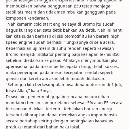
membuktikan bahwa penggunaan B50 tetap menjaga
stabilitas mesin dan tidak menimbulkan gangguan pada
komponen kendaraan.
"Nah kemarin cold start engine saya di Bromo itu sudah
bagus kurang dari satu detik bahkan 0,8 detik. Nah ini nanti
kan kita sudah berhasil di sisi otomotif itu kan berarti high
speed engine sudah berhasil," ungkapnya di sela acara.
Keberhasilan uji mesin di suhu rendah seperti kawasan
Bromo menjadi indikator penting bagi kesiapan teknis B50
sebelum diedarkan ke pasar. Pihaknya menyimpulkan jika
operasional pada mesin berkecepatan tinggi telah sukses,
maka penerapan pada mesin kecepatan rendah seperti
genset dan kereta api akan lebih mudah dilakukan.
"Sehingga kita berkesimpulan bisa dimandatorikan di 1 Juli,
Insya Allah," kata Eniya.
Di sisi lain, pemerintah juga berencana meluncurkan
mandatori bensin campur etanol sebesar 5% atau E5 secara
bersamaan di lokasi tertentu. Kebijakan bauran energi
tersebut diharapkan dapat menekan angka impor bensin
secara bertahap seiring dengan peningkatan kapasitas
produksi etanol dari bahan baku lokal.